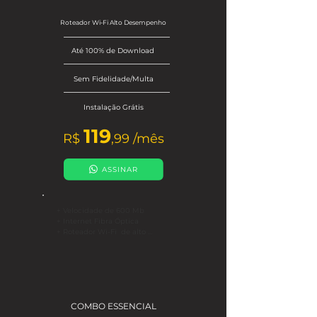
+ Exclusivo para CPF

Roteador Wi-Fi Alto Desempenho
* Consulte disponibilidade para 
sua cidade.
Até 100% de Download
Sem Fidelidade/Multa
Instalação Grátis
119
R$
,
99
/mês
ASSINAR
+ Velocidade de 600 Mb

+ Internet Fibra Óptica

+ Roteador Wi-Fi  de alto 
desempenho

+ Até 100% de download

+ Até 50% de upload

+ Filmes & Séries Online

+ 200 Cursos Online

COMBO ESSENCIAL
+ Antivírus

+ GZH + Clube do Assinante
