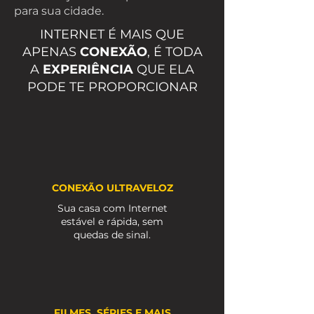
para sua cidade.
+ 200 Cursos Online

+ Antivírus

INTERNET É MAIS QUE
+ GZH + Clube do Assinante

+ Skeelo: App de Livros

APENAS
CONEXÃO
, É TODA
+ Sem fidelidade/multa

+ Sem consulta ao SPC & Serasa

A
EXPERIÊNCIA
QUE ELA
+ Exclusivo para CPF

PODE TE PROPORCIONAR
* Consulte disponibilidade para 
sua cidade.
CONEXÃO ULTRAVELOZ
Sua casa com Internet
estável e rápida, sem
quedas de sinal.
FILMES, SÉRIES E MAIS