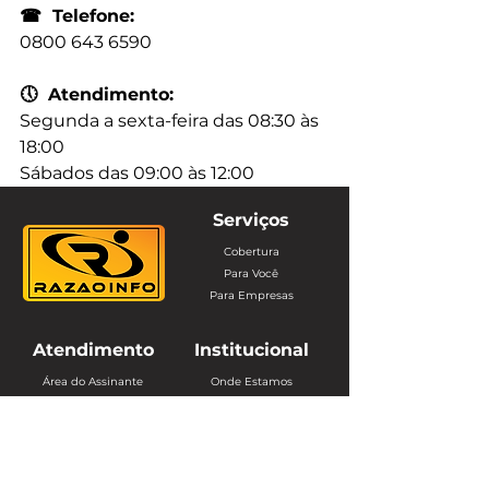
☎
  Telefone:
0800 643 6590
🕔
  Atendimento:
Segunda a sexta-feira das 08:30 às 
18:00
Sábados das 09:00 às 12:00
Serviços
Cobertura
Para Você
Para Empresas
Atendimento
Institucional
Área do Assinante
Onde Estamos
Ouvidoria
Política de Privacidade
Webmail
Trabalhe Conosco