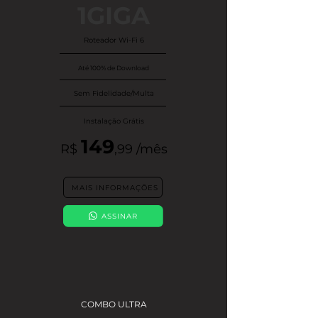
1GIGA
Roteador
Wi-Fi 6
Até 100% de Download
Sem Fidelidade/Multa
Instalação Grátis
149
R$
,9
9
/mês
MAIS INFORMAÇÕES
ASSINAR
COMBO ULTRA