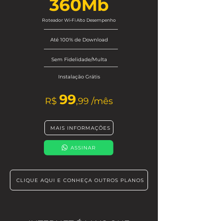
360Mb
Roteador Wi-Fi Alto Desempenho
Até 100% de Download
Sem Fidelidade/Multa
Instalação Grátis
9
9
R$
,9
9
/mês
MAIS INFORMAÇÕES
ASSINAR
CLIQUE AQUI E CONHEÇA OUTROS PLANOS
Planos sujeitos à disponibilidade para sua
cidade.