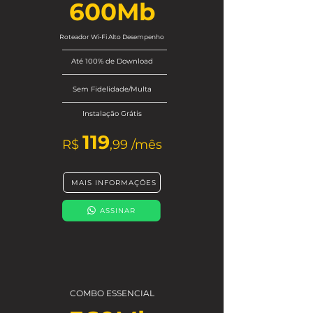
600Mb
Roteador Wi-Fi Alto Desempenho
Até 100% de Download
Sem Fidelidade/Multa
Instalação Grátis
119
R$
,9
9
/mês
MAIS INFORMAÇÕES
ASSINAR
COMBO ESSENCIAL