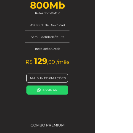
800Mb
Roteador Wi-Fi 6
Até 100% de Download
Sem Fidelidade/Multa
Instalação Grátis
129
R$
,9
9
/mês
MAIS INFORMAÇÕES
ASSINAR
COMBO PREMIUM